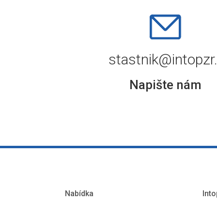
stastnik@intopzr
Napište nám
Nabídka
Into