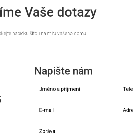
íme Vaše dotazy
ískejte nabídku šitou na míru vašeho domu.
Napište nám
5