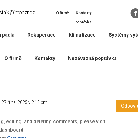
stnik@intopzr.cz
O firmě
Kontakty
Poptávka
ncategorized
|
1 komentář
rpadla
Rekuperace
Klimatizace
Systémy vytá
. Edit or delete it, then start writing!
O firmě
Kontakty
Nezávazná poptávka
 27 října, 2025 v 2:19 pm
Odpovìd
g, editing, and deleting comments, please visit
 dashboard.