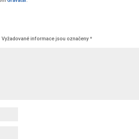
rom
Gravatar
.
.
Vyžadované informace jsou označeny
*