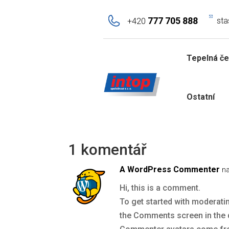
777 705 888
sta
+420
Hello world!
autor:
jaroslav.hor@gmail.com
|
Říj 27, 2025
|
U
Tepelná če
Welcome to WordPress. This is your first post
Ostatní
1 komentář
A WordPress Commenter
na
Hi, this is a comment.
To get started with moderatin
the Comments screen in the