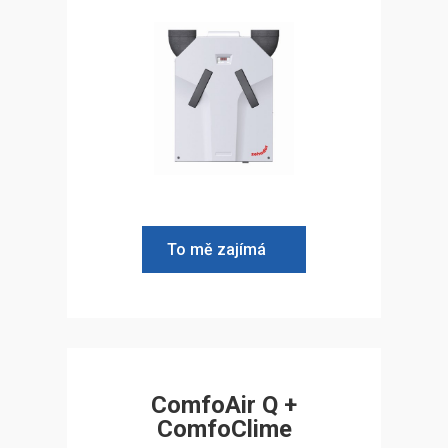
To mě zajímá
ComfoAir Q +
ComfoClime