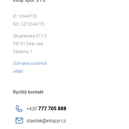
Intop spol. s r.o.
IČ: 15544770
DIČ: CZ15544770
Strojírenská 371/2
591 01 Žďár nad
Sázavou 1
Ochrana osobních
údajů
Rychlý kontakt
777 705 888
+420
stastnik@intopzr.cz