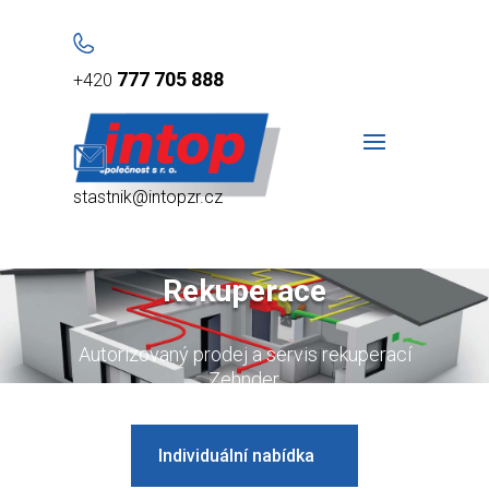
777 705 888
+420
stastnik@intopzr.cz
Rekuperace
Autorizovaný prodej a servis rekuperací
Zehnder.
Individuální nabídka